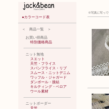
※写真に写ってい
●カラーコード表
＜ 商品一覧 ＞
お買い得商品
特別価格商品
ニット無地
スエット
天竺・フライス
スパンフライス・リブ
スムース・ニットデニム
ワッフル・ジャガード
ダンボール・接結
キルティング・ベロア
ウール素材
ニットボーダー
天竺