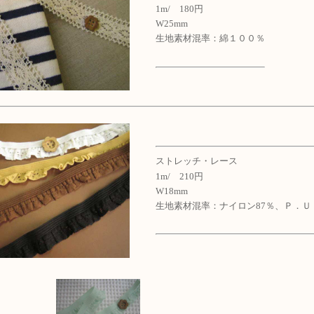
1m/ 180円
W25mm
生地素材混率：綿１００％
ストレッチ・レース
1m/ 210円
W18mm
生地素材混率：ナイロン87％、Ｐ．Ｕ．