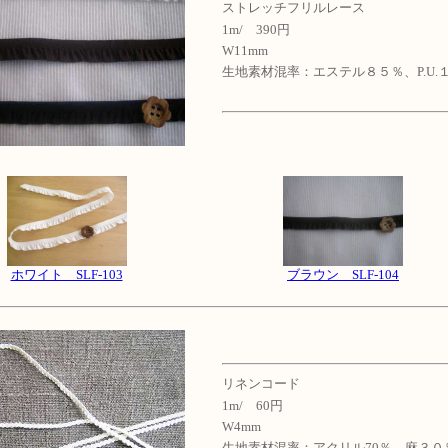
ストレッチフリルレース
1m/ 390円
W11mm
生地素材混率：エステル８５％、P.U.
ホワイト SLF-103
ブラウン SLF-104
リネンコード
1m/ 60円
W4mm
生地素材混率：アクリル70％、麻３０