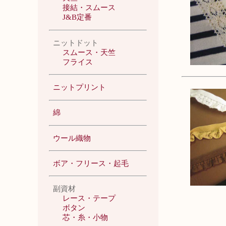
接結・スムース
J&B定番
ニットドット
スムース・天竺
フライス
ニットプリント
綿
ウール織物
ボア・フリース・起毛
副資材
レース・テープ
ボタン
芯・糸・小物