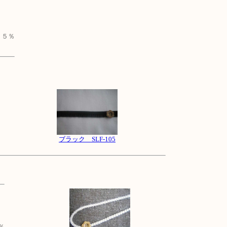
１５％
ブラック SLF-105
％